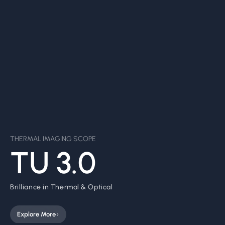
T
H
E
R
M
A
L
I
M
A
G
I
N
G
S
C
O
P
E
T
H
E
R
M
A
L
I
M
A
G
I
N
G
S
C
O
P
E
T
U
3
.
0
O
R
I
O
N
B
r
i
l
l
i
a
n
c
e
i
n
T
h
e
r
m
a
l
&
O
p
t
i
c
a
l
L
i
g
h
t
e
s
t
6
4
0
C
l
i
p
-
O
n
E
v
e
r
Explore More
Explore More